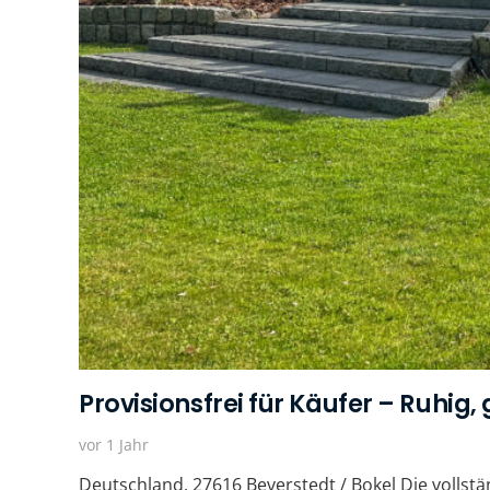
Provisionsfrei für Käufer – Ruhig,
vor 1 Jahr
Deutschland, 27616 Beverstedt / Bokel Die vollst