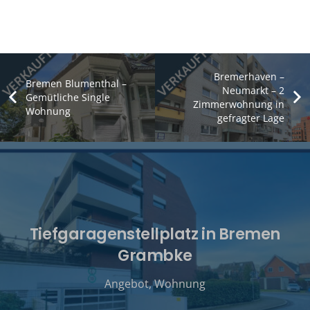
Bremerhaven –
Bremen Blumenthal –
Neumarkt – 2
Gemütliche Single
Zimmerwohnung in
Wohnung
gefragter Lage
Tiefgaragenstellplatz in Bremen
Grambke
Angebot
,
Wohnung