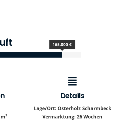
uft
165.000 €
en
Details
5
Lage/Ort: Osterholz-Scharmbeck
 m²
Vermarktung: 26 Wochen