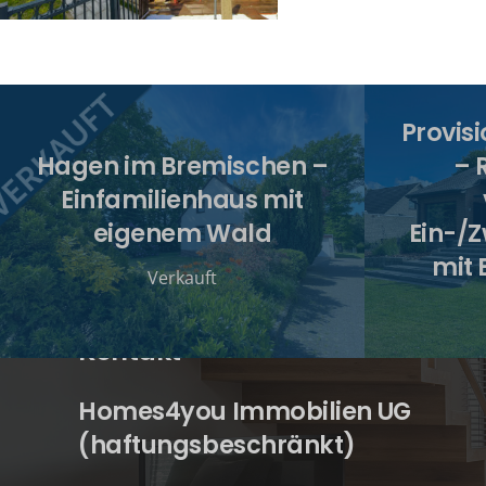
Provisi
Hagen im Bremischen –
– 
Einfamilienhaus mit
eigenem Wald
Ein-/
mit 
Verkauft
Kontakt
Homes4you Immobilien UG
(haftungsbeschränkt)