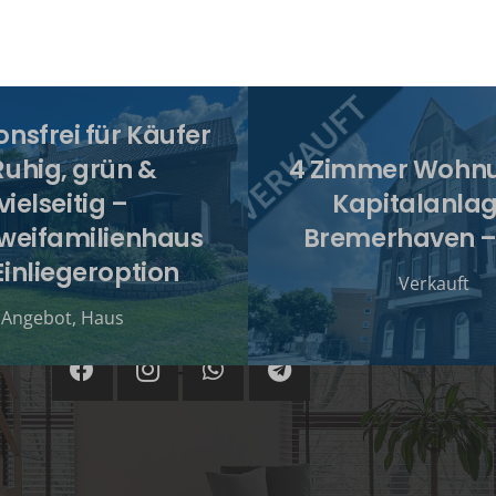
onsfrei für Käufer
Ruhig, grün &
4 Zimmer Wohnu
vielseitig –
Kapitalanlag
Zweifamilienhaus
Bremerhaven –
Einliegeroption
Verkauft
Angebot
,
Haus